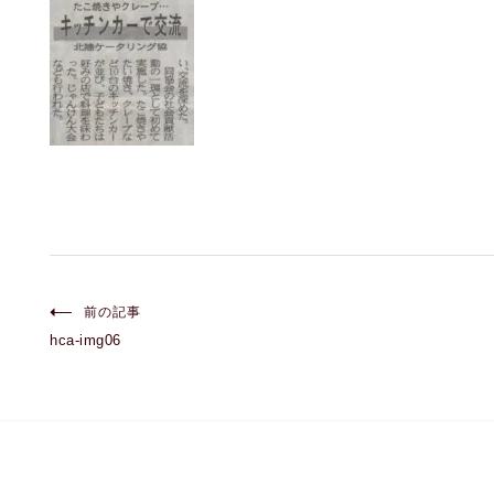
投
前の記事
hca-img06
稿
ナ
ビ