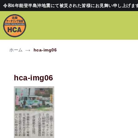
コ
令和6年能登半島沖地震にて被災された皆様にお見舞い申し上げま
ン
テ
ン
ツ
へ
北陸ケータリング協会(HCA)
HCAに登録されているケータリングカーを出店可能です！
ス
ホーム
hca-img06
キ
ッ
プ
hca-img06