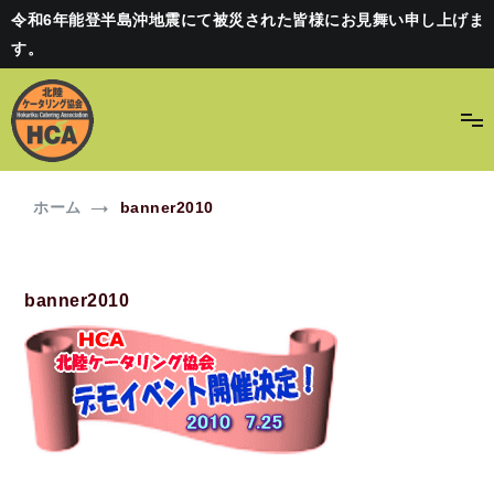
コ
令和6年能登半島沖地震にて被災された皆様にお見舞い申し上げま
ン
す。
テ
ン
ツ
へ
ス
北陸ケータリング協会(HCA)
HCAに登録されているケータリングカーを出店可能です！
キ
ホーム
banner2010
ッ
プ
banner2010