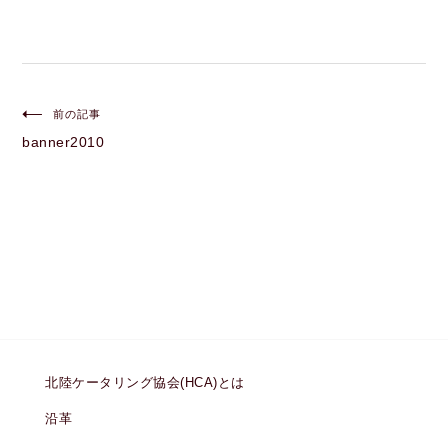
投
前の記事
banner2010
稿
ナ
ビ
ゲ
ー
シ
北陸ケータリング協会(HCA)とは
ョ
沿革